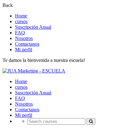
Back
Home
cursos
Suscripción Anual
FAQ
Nosotros
Contactanos
Mi perfil
Te damos la bienvenida a nuestra escuela!
Home
cursos
Suscripción Anual
FAQ
Nosotros
Contactanos
Mi perfil
Reset Password